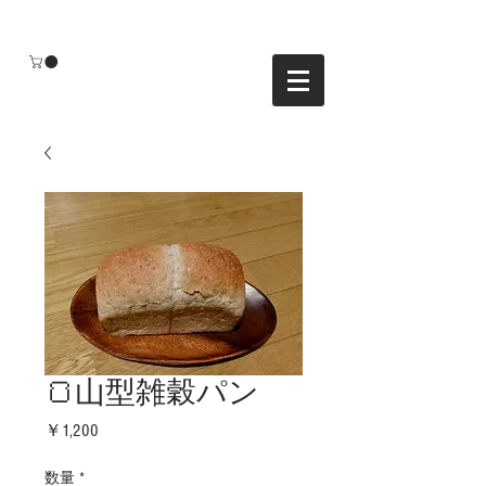
🍞山型雑穀パン
価
￥1,200
格
数量
*