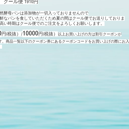
 クール便 1910円
然酵母パンは添加物が一切入っておりませんので
鮮なパンを食していただくため夏の間はクール便でお送りしておりま
高い時期はクール便でのご注文をよろしくお願いします。
0
10000
円(税抜）/
円(税抜）
以上お買い上げの方は割引クーポンが
ます。商品一覧以下のクーポン券にあるクーポンコードをお買い上げの際にお
。