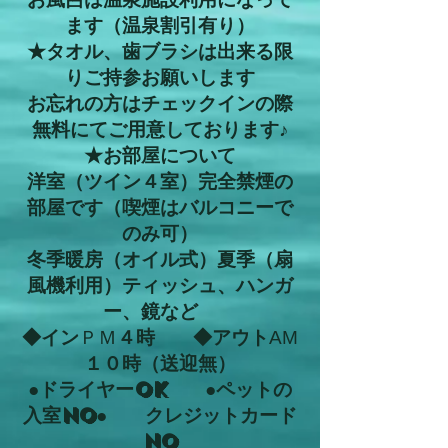
ます（温泉割引有り）
★タオル、歯ブラシは出来る限
りご持参お願いします
お忘れの方はチェックインの際
無料にてご用意しております♪
★お部屋について
洋室（ツイン４室）完全禁煙の
部屋です（喫煙はバルコニーで
のみ可）
冬季暖房（オイル式）夏季（扇
風機利用）ティッシュ、ハンガ
ー、鏡など
◆イン
ＰＭ
４時 ◆アウト
AM
１０時（送迎無）
●ドライヤーOK ●ペットの
入室NO● クレジットカード
NO