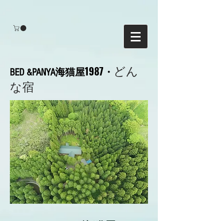
海猫屋1987・
どん
BED &PANYA
な宿