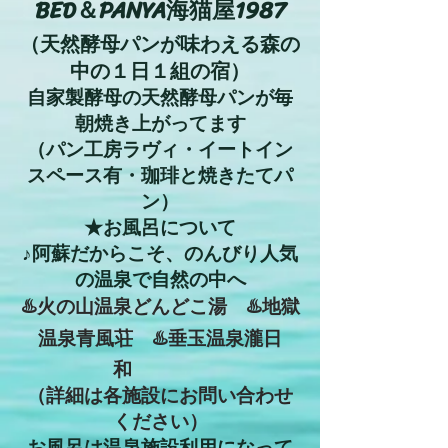
BED＆PANYA海猫屋1987
（天然酵母パンが味わえる森の
中の１日１
組の宿）
自家製酵母の天然酵母パンが毎
朝焼き上がってます
（パン工房ラヴィ・イートイ
ン
スペース有・珈琲と焼きたてパ
ン）
★お風呂について
♪阿蘇だからこそ、のんびり人気
の温泉で自然の中へ
♨️火の山温泉どんどこ湯 ♨️地獄
温泉青風荘 ♨️垂玉温泉瀧日
和
（詳細は各施設にお問い合わせ
ください）
お風呂は温泉施設利用になって